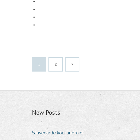
1
2
New Posts
Sauvegarde kodi android