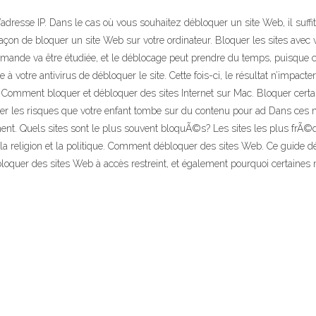
resse IP. Dans le cas où vous souhaitez débloquer un site Web, il suffit 
façon de bloquer un site Web sur votre ordinateur. Bloquer les sites avec v
 demande va être étudiée, et le déblocage peut prendre du temps, puisque ce
 à votre antivirus de débloquer le site. Cette fois-ci, le résultat n’impact
ra Comment bloquer et débloquer des sites Internet sur Mac. Bloquer certai
miser les risques que votre enfant tombe sur du contenu pour ad Dans ce
mment. Quels sites sont le plus souvent bloquÃ©s? Les sites les plus 
la religion et la politique. Comment débloquer des sites Web. Ce guide d
oquer des sites Web à accès restreint, et également pourquoi certaines 