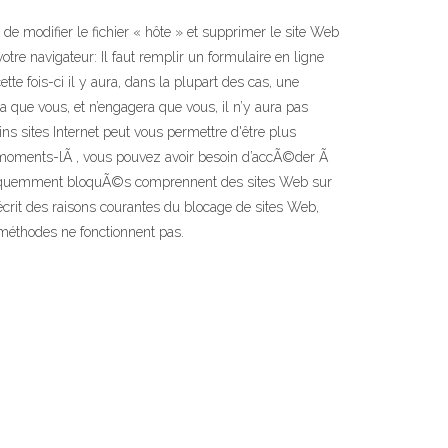
de modifier le fichier « hôte » et supprimer le site Web
otre navigateur: Il faut remplir un formulaire en ligne
tte fois-ci il y aura, dans la plupart des cas, une
era que vous, et n’engagera que vous, il n’y aura pas
ns sites Internet peut vous permettre d'être plus
s moments-lÃ , vous pouvez avoir besoin d’accÃ©der Ã
frÃ©quemment bloquÃ©s comprennent des sites Web sur
écrit des raisons courantes du blocage de sites Web,
méthodes ne fonctionnent pas.