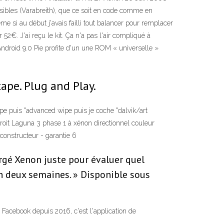
bles (Varabreith), que ce soit en code comme en
 si au début j'avais failli tout balancer pour remplacer
2€. J'ai reçu le kit. Ça n'a pas l'air compliqué à
. Android 9.0 Pie profite d'un une ROM « universelle »
ape. Plug and Play.
ipe puis "advanced wipe puis je coche "dalvik/art
roit Laguna 3 phase 1 à xénon directionnel couleur
constructeur - garantie 6
hargé Xenon juste pour évaluer quel
en deux semaines. » Disponible sous
acebook depuis 2016, c'est l'application de