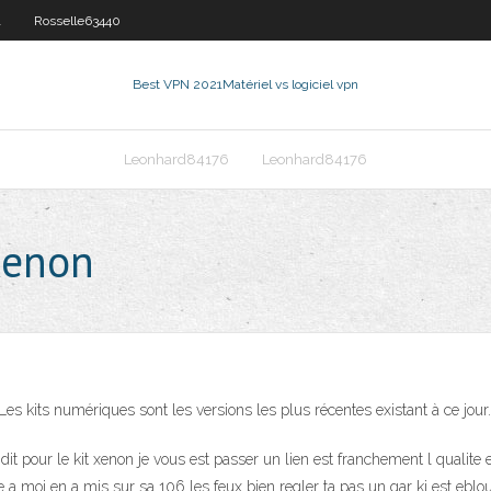
1
Rosselle63440
Best VPN 2021
Matériel vs logiciel vpn
Leonhard84176
Leonhard84176
 xenon
s kits numériques sont les versions les plus récentes existant à ce jour. 
t pour le kit xenon je vous est passer un lien est franchement l qualite e
gue a moi en a mis sur sa 106 les feux bien regler ta pas un gar ki est eblou