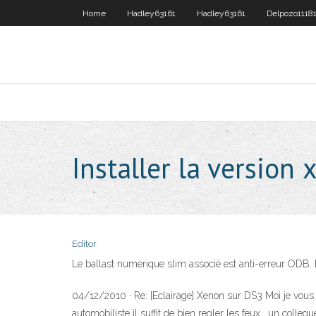
Home
Hadley63161
Hadley63161
Delpozo1118
Installer la version
Editor
Le ballast numérique slim associé est anti-erreur ODB. Le
04/12/2010 · Re: [Eclairage] Xenon sur DS3 Moi je vous di
automobiliste il suffit de bien regler les feux , un colle