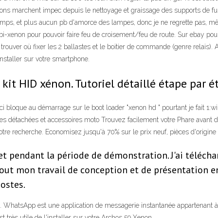
 marchent impec depuis le nettoyage et graissage des supports de fusi
mps, et plus aucun pb d'amorce des lampes, donc je ne regrette pas, même
i-xenon pour pouvoir faire feu de croisement/feu de route. Sur ebay pour 5
ir trouver où fixer les 2 ballastes et le boitier de commande (genre relais)
installer sur votre smartphone.
it HID xénon. Tutoriel détaillé étape par ét
ci bloque au démarrage sur le boot loader "xenon hd " pourtant je fait 1:w
es détachées et accessoires moto Trouvez facilement votre Phare avant d
e recherche. Economisez jusqu'à 70% sur le prix neuf, pièces d'origine 
rojet pendant la période de démonstration. J'ai téléc
é tout mon travail de conception et de présentation 
ostes.
hatsApp est une application de messagerie instantanée appartenant à F
t très utile de l'installer sur votre Archos 59 Xenon.