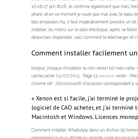
16:08:27 pm #226 Je confirme également que mes Xenons
phare, et en ce moment je roule pas mal avec le beau te
des ampoules H4, il faut impérativement prendre un kit b
installer, du moins sur le plan électrique, après va fallo
désormais disponible, voici comment la télécharger et l'
Comment installer facilement un k
bonjour j'essaye d'installer la rom xenon hd mais celle -
cache,cache 03/07/2013 · Page 13-<<<
>>> vente - Pièc
chrome réf : 260100040R d'occasion correspondant à votr
« Xenon est si facile, j'ai terminé le p
logiciel de CAO acheter, et j'ai termin
Macintosh et Windows. Licences monop
Comment installer WhatsApp dans un Archos 59 Xenon. W
messagerie la plus utilisée au monde, c'est pourquoi il es