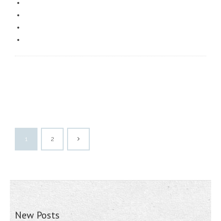
1
2
New Posts